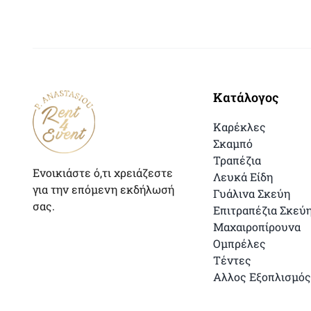
Κατάλογος
Καρέκλες
Σκαμπό
Τραπέζια
Ενοικιάστε ό,τι χρειάζεστε
Λευκά Είδη
για την επόμενη εκδήλωσή
Γυάλινα Σκεύη
σας.
Επιτραπέζια Σκεύ
Μαχαιροπίρουνα
Ομπρέλες
Τέντες
Αλλος Εξοπλισμός