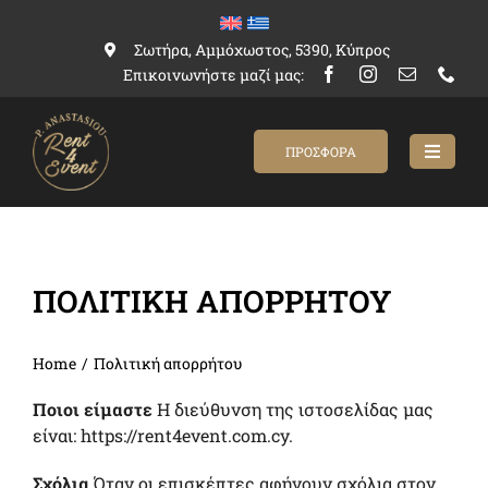
Skip
to
Σωτήρα, Αμμόχωστος, 5390, Κύπρος
content
Επικοινωνήστε μαζί μας:
ΠΡΟΣΦΟΡΑ
Toggle
Navigat
Αρχική
ΠΟΛΙΤΙΚΉ ΑΠΟΡΡΉΤΟΥ
Κατάλογος
Σχετικα με εμας
Home
Πολιτική απορρήτου
Επικοινωνία
Ποιοι είμαστε
Η διεύθυνση της ιστοσελίδας μας
είναι: https://rent4event.com.cy.
Σχόλια
Όταν οι επισκέπτες αφήνουν σχόλια στον